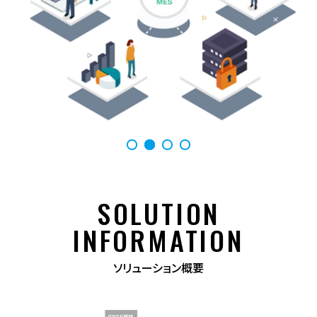
システム
メント調査
「MAPS」
「Xcockpit
クラウ
Identity」
ド型販
クラウ
売・生
ド環
産管理
境・無
システ
線
ム
LAN
「MAPS
環境
C.S」
SOLUTION
INFORMATION
ソリューション概要