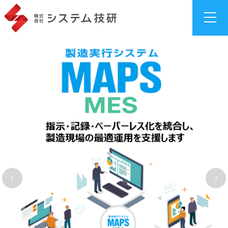
総合製造ソリ
製造実
AI外観検
サイバ
ューション
行シス
査システ
ーセ
「System
テム
ム
キュリ
Giken
「MAPS
「gLupe」
ティ対
ManuFactory
MES」
策
稼働
Sol」
監視・収
監視
ランサ
業務改
集システ
ツー
ムガ
革メソ
ム
ル「シ
ード
ッド
「MAPS
グナル
エンドポイ
「MAPS
SCADA」
ウォッ
ント監視
方式」
チャ
「Xcockpit
ー」
販売・生
Endpoint」
産管理
ADアセス