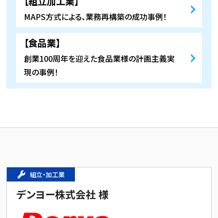
【組立加工業】
システム
メント調査
「MAPS」
MAPS方式による、業務再構築の成功事例！
「Xcockpit
クラウ
Identity」
【食品業】
ド型販
クラウ
売・生
創業100周年を迎えた食品業様の計画主義実
ド環
産管理
境・無
現の事例！
システ
線
ム
LAN
「MAPS
環境
C.S」
組立・加工業
デンヨー株式会社 様