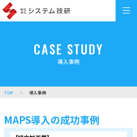
総合製造ソリ
製造実
AI外観検
サイバ
CASE STUDY
ューション
行シス
査システ
ーセ
「System
テム
ム
キュリ
Giken
「MAPS
「gLupe」
ティ対
導入事例
ManuFactory
MES」
策
稼働
Sol」
監視・収
監視
ランサ
業務改
集システ
ツー
ムガ
革メソ
ム
ル「シ
ード
TOP
導入事例
ッド
「MAPS
グナル
エンドポイ
「MAPS
SCADA」
ウォッ
ント監視
方式」
チャ
MAPS導入の成功事例
「Xcockpit
ー」
販売・生
Endpoint」
産管理
ADアセス